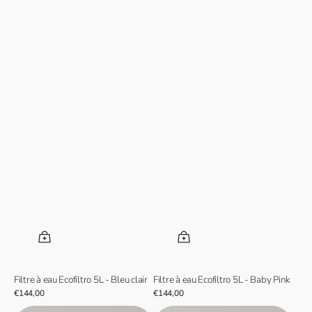
Filtre à eau Ecofiltro 5L - Bleu clair
Filtre à eau Ecofiltro 5L - Baby Pink
Prix
€144,00
Prix
€144,00
normal
normal