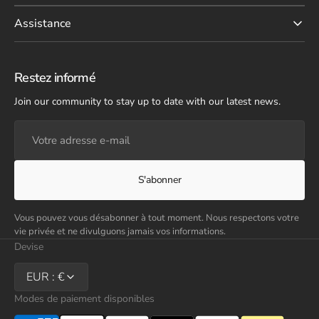
Assistance
Restez informé
Join our community to stay up to date with our latest news.
Votre
adresse
e-
mail
S'abonner
Vous pouvez vous désabonner à tout moment. Nous respectons votre
vie privée et ne divulguons jamais vos informations.
Devise
EUR : €
Modes de paiement disponibles