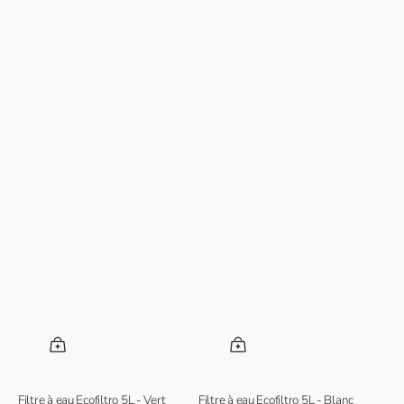
Filtre à eau Ecofiltro 5L - Vert
Filtre à eau Ecofiltro 5L - Blanc