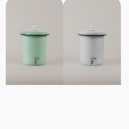
Filtre
Filtre
à
à
eau
eau
Ecofiltro
Ecofiltro
5L
5L
-
-
Vert
Blanc
Menthe