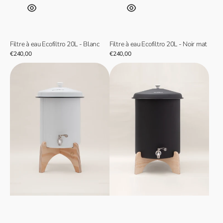
Filtre à eau Ecofiltro 20L - Blanc
Filtre à eau Ecofiltro 20L - Noir mat
Prix
€240,00
Prix
€240,00
normal
normal
Support
Support
en
en
bois
bois
Ecofiltro
Ecofiltro
5L
20L