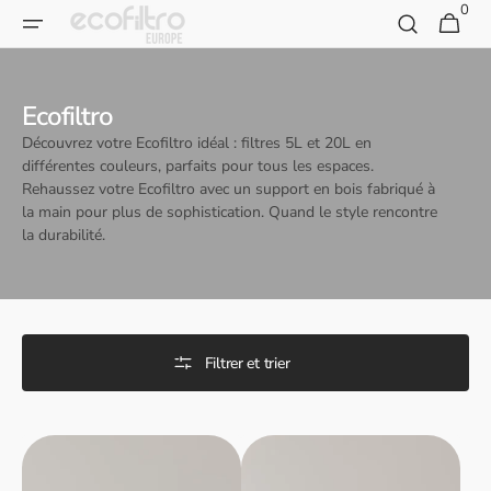
0
Skip to
0
Panier
article
content
Collection
Ecofiltro
:
Découvrez votre Ecofiltro idéal : filtres 5L et 20L en
différentes couleurs, parfaits pour tous les espaces.
Rehaussez votre Ecofiltro avec un support en bois fabriqué à
la main pour plus de sophistication. Quand le style rencontre
la durabilité.
Filtrer et trier
Filtre
Filtre
à
à