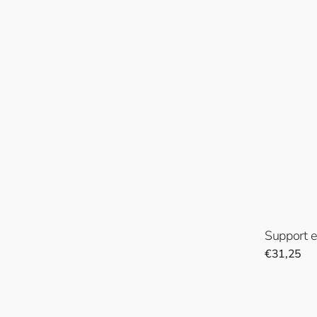
Support e
Prix
€31,25
normal