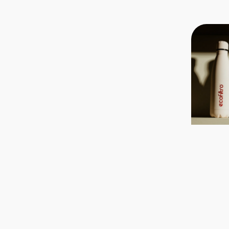
Bouteille
isotherme
Ecofiltro