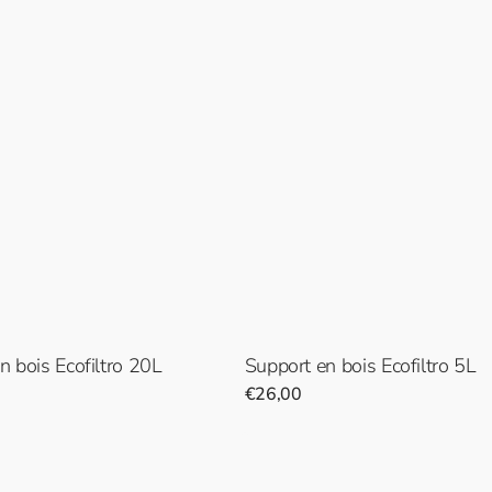
n bois Ecofiltro 20L
Support en bois Ecofiltro 5L
Prix
€26,00
normal