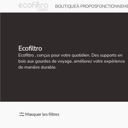
Skip to
BOUTIQUE
À PROPOS
FONCTIONNEM
content
Ecofiltro 5L
À propos d'Ecofiltro
Fonctionnem
Ecofiltro 20L
Impact sur le
Installation 
développement
Accessoires Ecofiltro
Entretien
durable
Collection
Ecofiltro
Carte cadeau Ecofiltro
Présence mondiale
:
Ecofiltro , conçus pour votre quotidien. Des supports en
bois aux gourdes de voyage, améliorez votre expérience
Tout voir
de manière durable.
Masquer les filtres