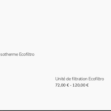
isotherme Ecofiltro
the-
se
n
bé
Unité de filtration Ecofiltro
Prix
72,00 € - 120,00 €
normal