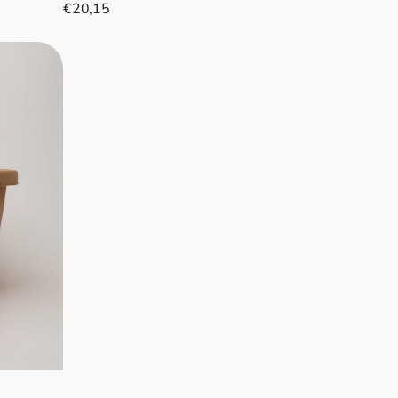
Prix
€20,15
normal