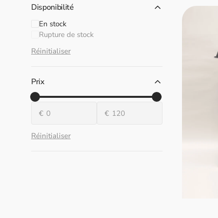
Disponibilité
Support
en
En stock
bois
Rupture de stock
Ecofiltro
Réinitialiser
20L
Prix
De
À
De
À
€
€
Réinitialiser