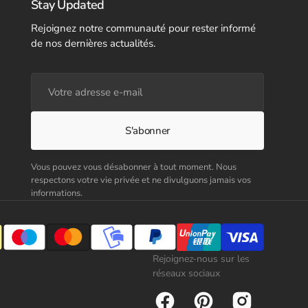
Stay Updated
Rejoignez notre communauté pour rester informé
de nos dernières actualités.
Votre
adresse
e-
mail
S'abonner
Vous pouvez vous désabonner à tout moment. Nous
respectons votre vie privée et ne divulguons jamais vos
informations.
Rejoignez-nous sur les
réseaux sociaux
Facebook
Pinterest
Instagram