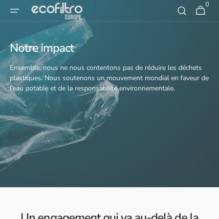
0
Skip to
0
Panier
article
content
Notre impact
Ensemble, nous ne nous contentons pas de réduire les déchets
plastiques. Nous soutenons un mouvement mondial en faveur de
l'eau potable et de la responsabilité environnementale.
Un engagement qui va au-delà de la