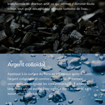
transformée en charbon actif, ce qui permet d'éliminer toute
odeur, tout goût désagréable et toute turbidité de l'eau.
Argent colloïdal
Appliqué à la surface du filtre en céramique après cuisson,
l'argent colloïdal agit comme une couche protectrice
secondaire, neutralisant les contaminants. Ce bactéricide
largement utilisé purifie l'eau partout dans le monde sans
aucun effet indésirable.