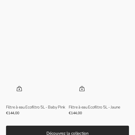
Filtre à eau Ecofiltro 5L - Baby Pink
Filtre à eau Ecofiltro 5L - Jaune
Prix
€144,00
Prix
€144,00
normal
normal
Découvrez la collection