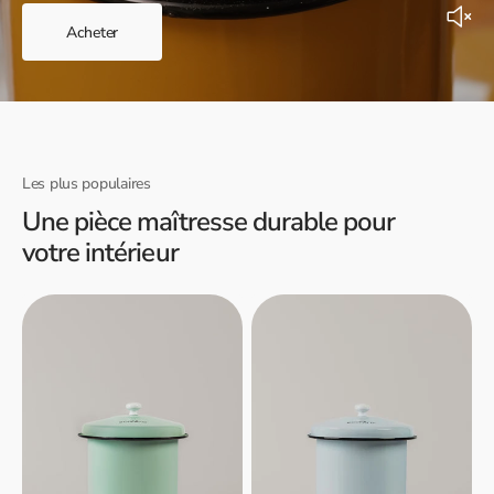
Acheter
Les plus populaires
Une pièce maîtresse durable pour
votre intérieur
Filtre
Filtre
à
à
eau
eau
Ecofiltro
Ecofiltro
5L
5L
-
-
Vert
Bleu
Menthe
clair