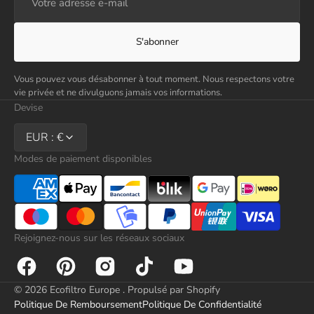
adresse
e-
mail
S'abonner
Vous pouvez vous désabonner à tout moment. Nous respectons votre
vie privée et ne divulguons jamais vos informations.
Devise
EUR : €
Modes de paiement disponibles
Rejoignez-nous sur les réseaux sociaux
Facebook
Pinterest
Instagram
TikTok
YouTube
© 2026
Ecofiltro Europe
.
Propulsé par Shopify
Politique De Remboursement
Politique De Confidentialité