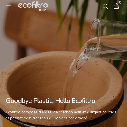
0
Skip to
0
Panier
article
content
Goodbye Plastic, Hello Ecofiltro
Ecofiltro composé d'argile, de charbon actif et d'argent colloïdal
et permet de filtrer l'eau du robinet par gravité.