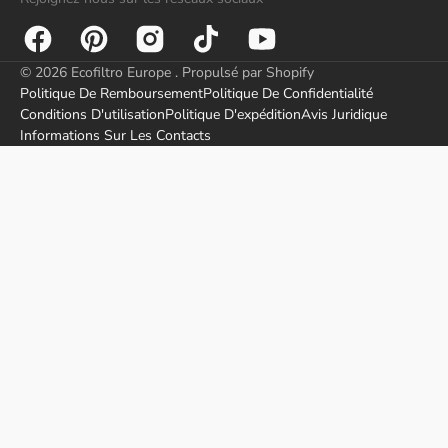
Facebook
Pinterest
Instagram
TikTok
YouTube
© 2026
Ecofiltro Europe
.
Propulsé par Shopify
Politique De Remboursement
Politique De Confidentialité
Conditions D'utilisation
Politique D'expédition
Avis Juridique
Informations Sur Les Contacts