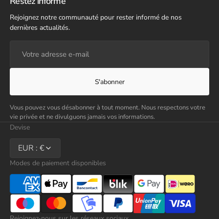
Restez informé
Rejoignez notre communauté pour rester informé de nos
dernières actualités.
Votre
adresse
e-
mail
S'abonner
Vous pouvez vous désabonner à tout moment. Nous respectons votre
vie privée et ne divulguons jamais vos informations.
Devise
EUR : €
Modes de paiement disponibles
Rejoignez-nous sur les réseaux sociaux