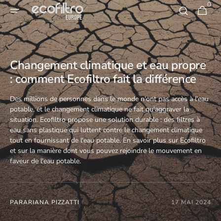
0
Skip to
0
Panier
article
content
Changement climatique et eau propre
: comment Ecofiltro fait la différence
Des millions de personnes dans le monde n'ont pas accès à l'eau
potable,
et le changement climatique ne fait qu'aggraver la
situation.
Ecofiltro propose une solution durable :
des filtres à
eau sans plastique qui luttent contre le changement climatique
tout en fournissant de l'eau potable.
En savoir plus sur Ecofiltro
et sur la manière dont vous pouvez rejoindre le mouvement en
faveur de l'eau potable.
PAR
ARIANA PIZZATTI
17 MAI 2024